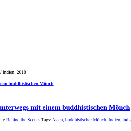
inem buddhistischen Mönch
unterwegs mit einem buddhistischen Mönch
en:
Behind the Scenes
|
Tags:
Asien
,
buddhistischer Mönch
,
Indien
,
indi