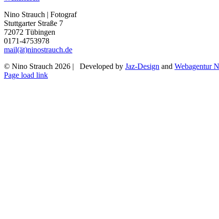
Nino Strauch | Fotograf
Stuttgarter Straße 7
72072 Tübingen
0171-4753978
mail(ät)ninostrauch.de
© Nino Strauch
2026 | Developed by
Jaz-Design
and
Webagentur 
Instagram
Page load link
Nach
oben