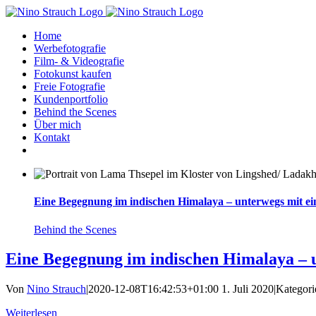
Zum
Inhalt
Home
springen
Werbefotografie
Film- & Videografie
Fotokunst kaufen
Freie Fotografie
Kundenportfolio
Behind the Scenes
Über mich
Kontakt
Eine Begegnung im indischen Himalaya – unterwegs mit e
Behind the Scenes
Eine Begegnung im indischen Himalaya – 
Von
Nino Strauch
|
2020-12-08T16:42:53+01:00
1. Juli 2020
|
Kategori
Weiterlesen