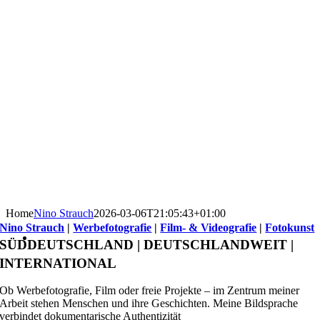
Home
Nino Strauch
2026-03-06T21:05:43+01:00
Nino Strauch
|
Werbefotografie
|
Film- & Videografie
|
Fotokunst
SÜDDEUTSCHLAND | DEUTSCHLANDWEIT |
INTERNATIONAL
Ob Werbefotografie, Film oder freie Projekte – im Zentrum meiner
Arbeit stehen Menschen und ihre Geschichten. Meine Bildsprache
verbindet dokumentarische Authentizität