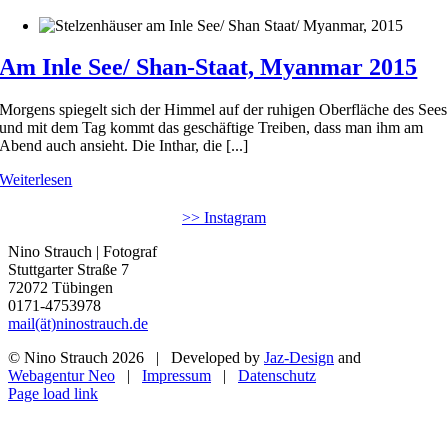
Am Inle See/ Shan-Staat, Myanmar 2015
Morgens spiegelt sich der Himmel auf der ruhigen Oberfläche des Sees
und mit dem Tag kommt das geschäftige Treiben, dass man ihm am
Abend auch ansieht. Die Inthar, die [...]
Weiterlesen
>> Instagram
Nino Strauch | Fotograf
Stuttgarter Straße 7
72072 Tübingen
0171-4753978
mail(ät)ninostrauch.de
© Nino Strauch
2026 | Developed by
Jaz-Design
and
Webagentur Neo
|
Impressum
|
Datenschutz
Instagram
Page load link
Nach
oben