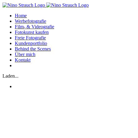
Zum
Inhalt
Home
springen
Werbefotografie
Film- & Videografie
Fotokunst kaufen
Freie Fotografie
Kundenportfolio
Behind the Scenes
Über mich
Kontakt
Laden...