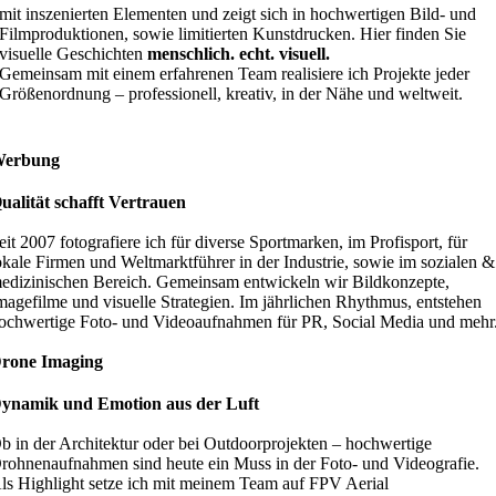
mit inszenierten Elementen und zeigt sich in hochwertigen Bild- und
Filmproduktionen, sowie limitierten Kunstdrucken. Hier finden Sie
visuelle Geschichten
menschlich. echt. visuell.
Gemeinsam mit einem erfahrenen Team realisiere ich Projekte jeder
Größenordnung – professionell, kreativ, in der Nähe und weltweit.
erbung
ualität schafft Vertrauen
eit 2007 fotografiere ich für diverse Sportmarken, im Profisport, für
okale Firmen und Weltmarktführer in der Industrie, sowie im sozialen &
edizinischen Bereich. Gemeinsam entwickeln wir Bildkonzepte,
magefilme und visuelle Strategien. Im jährlichen Rhythmus, entstehen
ochwertige Foto- und Videoaufnahmen für PR, Social Media und mehr
rone Imaging
ynamik und Emotion aus der Luft
b in der Architektur oder bei Outdoorprojekten – hochwertige
rohnenaufnahmen sind heute ein Muss in der Foto- und Videografie.
ls Highlight setze ich mit meinem Team auf FPV Aerial