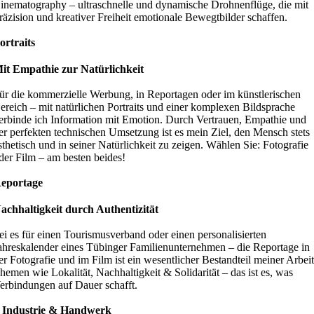
inematography – ultraschnelle und dynamische Drohnenflüge, die mit
räzision und kreativer Freiheit emotionale Bewegtbilder schaffen.
ortraits
it Empathie zur Natürlichkeit
ür die kommerzielle Werbung, in Reportagen oder im künstlerischen
ereich – mit natürlichen Portraits und einer komplexen Bildsprache
erbinde ich Information mit Emotion. Durch Vertrauen, Empathie und
er perfekten technischen Umsetzung ist es mein Ziel, den Mensch stets
sthetisch und in seiner Natürlichkeit zu zeigen. Wählen Sie: Fotografie
der Film – am besten beides!
eportage
achhaltigkeit durch Authentizität
ei es für einen Tourismusverband oder einen personalisierten
ahreskalender eines Tübinger Familienunternehmen – die Reportage in
er Fotografie und im Film ist ein wesentlicher Bestandteil meiner Arbeit
hemen wie Lokalität, Nachhaltigkeit & Solidarität – das ist es, was
erbindungen auf Dauer schafft.
 Industrie & Handwerk