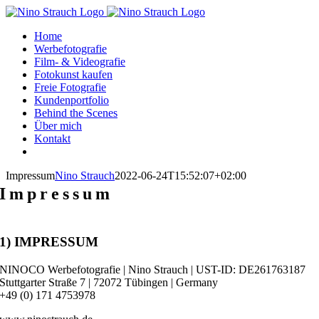
Zum
Inhalt
Home
springen
Werbefotografie
Film- & Videografie
Fotokunst kaufen
Freie Fotografie
Kundenportfolio
Behind the Scenes
Über mich
Kontakt
Impressum
Nino Strauch
2022-06-24T15:52:07+02:00
Impressum
1) IMPRESSUM
NINOCO Werbefotografie | Nino Strauch | UST-ID: DE261763187
Stuttgarter Straße 7 | 72072 Tübingen | Germany
+49 (0) 171 4753978