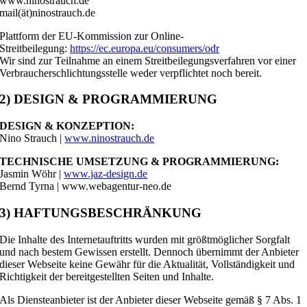
www.ninostrauch.de
mail(ät)ninostrauch.de
Plattform der EU-Kommission zur Online-
Streitbeilegung:
https://ec.europa.eu/consumers/odr
Wir sind zur Teilnahme an einem Streitbeilegungsverfahren vor einer
Verbraucherschlichtungsstelle weder verpflichtet noch bereit.
2) DESIGN & PROGRAMMIERUNG
DESIGN & KONZEPTION:
Nino Strauch |
www.ninostrauch.de
TECHNISCHE UMSETZUNG & PROGRAMMIERUNG:
Jasmin Wöhr |
www.jaz-design.de
Bernd Tyrna | www.webagentur-neo.de
3) HAFTUNGSBESCHRÄNKUNG
Die Inhalte des Internetauftritts wurden mit größtmöglicher Sorgfalt
und nach bestem Gewissen erstellt. Dennoch übernimmt der Anbieter
dieser Webseite keine Gewähr für die Aktualität, Vollständigkeit und
Richtigkeit der bereitgestellten Seiten und Inhalte.
Als Diensteanbieter ist der Anbieter dieser Webseite gemäß § 7 Abs. 1