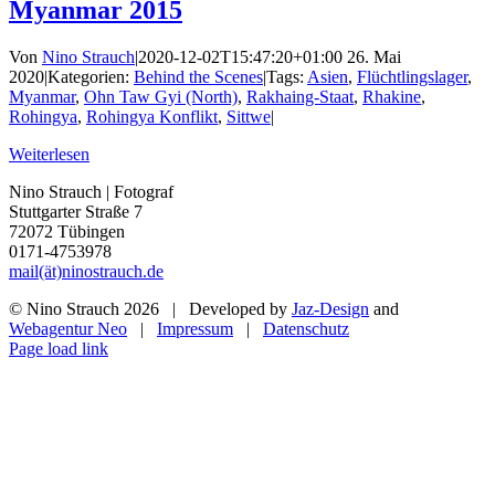
Myanmar 2015
Von
Nino Strauch
|
2020-12-02T15:47:20+01:00
26. Mai
2020
|
Kategorien:
Behind the Scenes
|
Tags:
Asien
,
Flüchtlingslager
,
Myanmar
,
Ohn Taw Gyi (North)
,
Rakhaing-Staat
,
Rhakine
,
Rohingya
,
Rohingya Konflikt
,
Sittwe
|
Weiterlesen
Nino Strauch | Fotograf
Stuttgarter Straße 7
72072 Tübingen
0171-4753978
mail(ät)ninostrauch.de
© Nino Strauch
2026 | Developed by
Jaz-Design
and
Webagentur Neo
|
Impressum
|
Datenschutz
Instagram
Page load link
Nach
oben