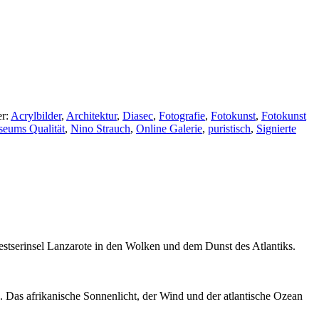
er:
Acrylbilder
,
Architektur
,
Diasec
,
Fotografie
,
Fotokunst
,
Fotokunst
eums Qualität
,
Nino Strauch
,
Online Galerie
,
puristisch
,
Signierte
estserinsel Lanzarote in den Wolken und dem Dunst des Atlantiks.
e. Das afrikanische Sonnenlicht, der Wind und der atlantische Ozean