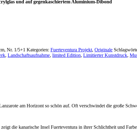
crylglas und auf gegenkaschiertem Aluminium-Dibond
cm, Nr. 1/5+1
Kategorien:
Fuerteventura Projekt
,
Originale
Schlagwört
erk
,
Landschaftsaufnahme
,
limited Edition
,
Limitierter Kunstdruck
,
Mus
d Lanzarote am Horizont so schön auf. Oft verschwindet die große Schw
eigt die kanarische Insel Fuerteventura in ihrer Schlichtheit und Farb