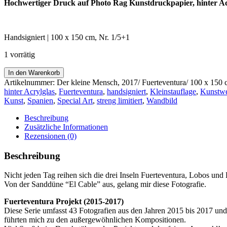
Hochwertiger Druck auf Photo Rag Kunstdruckpapier, hinter A
Handsigniert |
100 x 150 cm, Nr. 1/5+1
1 vorrätig
"Der
In den Warenkorb
kleine
Artikelnummer:
Der kleine Mensch, 2017/ Fuerteventura/ 100 x 150 
Mensch"
hinter Acrylglas
,
Fuerteventura
,
handsigniert
,
Kleinstauflage
,
Kunstw
–
Kunst
,
Spanien
,
Special Art
,
streng limitiert
,
Wandbild
Fuerteventura
2017
Beschreibung
–
Zusätzliche Informationen
100
Rezensionen (0)
x
150
Beschreibung
cm
Menge
Nicht jeden Tag reihen sich die drei Inseln Fuerteventura, Lobos un
Von der Sanddüne “El Cable” aus, gelang mir diese Fotografie.
Fuerteventura Projekt (2015-2017)
Diese Serie umfasst 43 Fotografien aus den Jahren 2015 bis 2017 und z
führten mich zu den außergewöhnlichen Kompositionen.