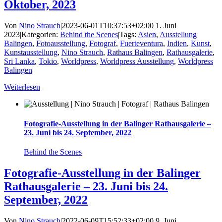
Oktober, 2023
Von
Nino Strauch
|
2023-06-01T10:37:53+02:00
1. Juni
2023
|
Kategorien:
Behind the Scenes
|
Tags:
Asien
,
Ausstellung
Balingen
,
Fotoausstellung
,
Fotograf
,
Fuerteventura
,
Indien
,
Kunst
,
Kunstausstellung
,
Nino Strauch
,
Rathaus Balingen
,
Rathausgalerie
,
Sri Lanka
,
Tokio
,
Worldpress
,
Worldpress Ausstellung
,
Worldpress
Balingen
|
Weiterlesen
Fotografie-Ausstellung in der Balinger Rathausgalerie –
23. Juni bis 24. September, 2022
Behind the Scenes
Fotografie-Ausstellung in der Balinger
Rathausgalerie – 23. Juni bis 24.
September, 2022
Von
Nino Strauch
|
2022-06-09T15:52:33+02:00
9. Juni