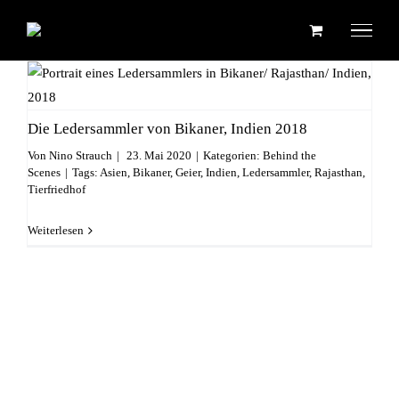
Zum
Inhalt
springen
Die Ledersammler von Bikaner, Indien 2018
Behind the Scenes
Die Ledersammler von Bikaner, Indien 2018
Von
Nino Strauch
|
23. Mai 2020
|
Kategorien:
Behind the
Scenes
|
Tags:
Asien
,
Bikaner
,
Geier
,
Indien
,
Ledersammler
,
Rajasthan
,
Tierfriedhof
Weiterlesen