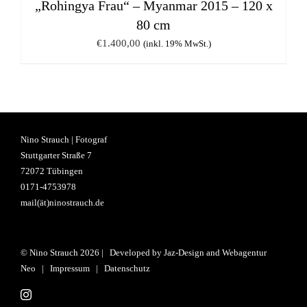
„Rohingya Frau“ – Myanmar 2015 – 120 x
80 cm
€
1.400,00
(inkl. 19% MwSt.)
Nino Strauch | Fotograf
Stuttgarter Straße 7
72072 Tübingen
0171-4753978
mail(ät)ninostrauch.de
© Nino Strauch
2026 | Developed by
Jaz-Design
and
Webagentur
Neo
|
Impressum
|
Datenschutz
Instagram