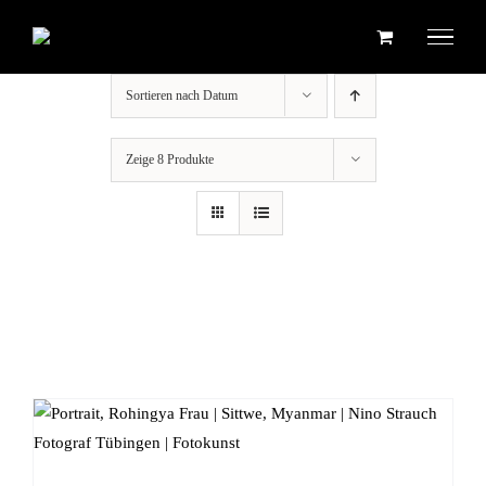
Zum
Inhalt
springen
Sortieren nach
Datum
Zeige
8 Produkte
IN DEN WARENKORB
/
DETAILS