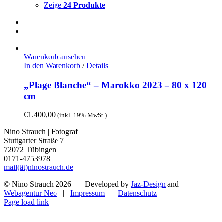
Zeige
24 Produkte
Warenkorb ansehen
In den Warenkorb
/
Details
„Plage Blanche“ – Marokko 2023 – 80 x 120
cm
€
1.400,00
(inkl. 19% MwSt.)
Nino Strauch | Fotograf
Stuttgarter Straße 7
72072 Tübingen
0171-4753978
mail(ät)ninostrauch.de
© Nino Strauch
2026 | Developed by
Jaz-Design
and
Webagentur Neo
|
Impressum
|
Datenschutz
Instagram
Page load link
Nach
oben