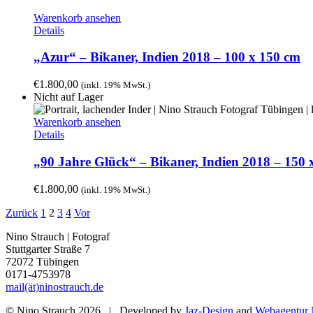
Warenkorb ansehen
Details
„Azur“ – Bikaner, Indien 2018 – 100 x 150 cm
€
1.800,00
(inkl. 19% MwSt.)
Nicht auf Lager
Warenkorb ansehen
Details
„90 Jahre Glück“ – Bikaner, Indien 2018 – 150 
€
1.800,00
(inkl. 19% MwSt.)
Zurück
1
2
3
4
Vor
Nino Strauch | Fotograf
Stuttgarter Straße 7
72072 Tübingen
0171-4753978
mail(ät)ninostrauch.de
© Nino Strauch
2026 | Developed by
Jaz-Design
and
Webagentur