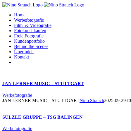
Zum
Inhalt
Home
springen
Werbefotografie
Film- & Videografie
Fotokunst kaufen
Freie Fotografie
Kundenportfolio
Behind the Scenes
Über mich
Kontakt
JAN LERNER MUSIC – STUTTGART
Werbefotografie
JAN LERNER MUSIC – STUTTGART
Nino Strauch
2025-09-29T0
SÜLZLE GRUPPE – TSG BALINGEN
Werbefotografie