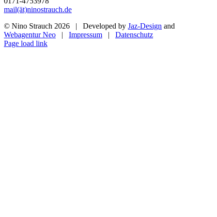
0171-4753978
mail(ät)ninostrauch.de
© Nino Strauch
2026 | Developed by
Jaz-Design
and
Webagentur Neo
|
Impressum
|
Datenschutz
Instagram
Page load link
Nach
oben