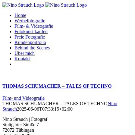
Zum
Inhalt
Home
springen
Werbefotografie
Film- & Videografie
Fotokunst kaufen
Freie Fotografie
Kundenportfolio
Behind the Scenes
Über mich
Kontakt
THOMAS SCHUMACHER – TALES OF TECHNO
Film- und Videografie
THOMAS SCHUMACHER – TALES OF TECHNO
Nino
Strauch
2025-06-06T07:33:15+02:00
Nino Strauch | Fotograf
Stuttgarter Straße 7
72072 Tübingen