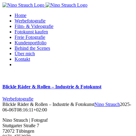
Zum
Inhalt
Home
springen
Werbefotografie
Film- & Videografie
Fotokunst kaufen
Freie Fotografie
Kundenportfolio
Behind the Scenes
Über mich
Kontakt
Blickle Räder & Rollen – Industrie & Fotokunst
Werbefotografie
Blickle Räder & Rollen – Industrie & Fotokunst
Nino Strauch
2025-
06-06T08:16:11+02:00
Nino Strauch | Fotograf
Stuttgarter Straße 7
72072 Tübingen