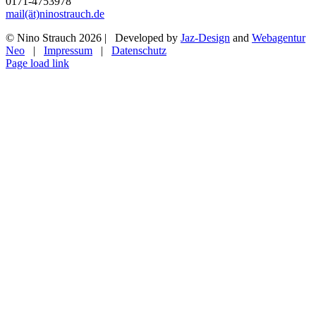
0171-4753978
mail(ät)ninostrauch.de
© Nino Strauch
2026 | Developed by
Jaz-Design
and
Webagentur
Neo
|
Impressum
|
Datenschutz
Instagram
Page load link
Nach
oben