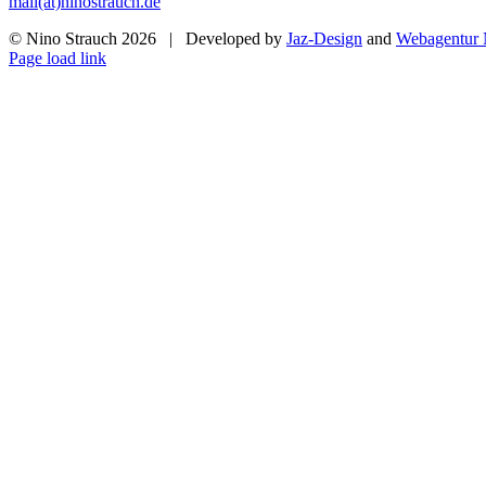
mail(ät)ninostrauch.de
© Nino Strauch
2026 | Developed by
Jaz-Design
and
Webagentur
Instagram
Page load link
Nach
oben