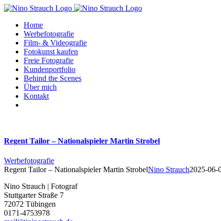
Zum
Inhalt
Home
springen
Werbefotografie
Film- & Videografie
Fotokunst kaufen
Freie Fotografie
Kundenportfolio
Behind the Scenes
Über mich
Kontakt
Regent Tailor – Nationalspieler Martin Strobel
Werbefotografie
Regent Tailor – Nationalspieler Martin Strobel
Nino Strauch
2025-06-
Nino Strauch | Fotograf
Stuttgarter Straße 7
72072 Tübingen
0171-4753978