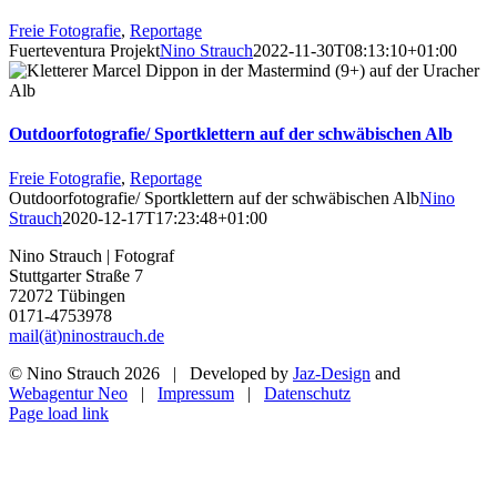
Freie Fotografie
,
Reportage
Fuerteventura Projekt
Nino Strauch
2022-11-30T08:13:10+01:00
Outdoorfotografie/ Sportklettern auf der schwäbischen Alb
Freie Fotografie
,
Reportage
Outdoorfotografie/ Sportklettern auf der schwäbischen Alb
Nino
Strauch
2020-12-17T17:23:48+01:00
Nino Strauch | Fotograf
Stuttgarter Straße 7
72072 Tübingen
0171-4753978
mail(ät)ninostrauch.de
© Nino Strauch
2026 | Developed by
Jaz-Design
and
Webagentur Neo
|
Impressum
|
Datenschutz
Instagram
Page load link
Nach
oben