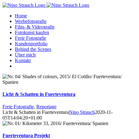
Zum
Inhalt
Home
springen
Werbefotografie
Film- & Videografie
Fotokunst kaufen
Freie Fotografie
Kundenportfolio
Behind the Scenes
Über mich
Kontakt
Licht & Schatten in Fuerteventura
Freie Fotografie
,
Reportage
Licht & Schatten in Fuerteventura
Nino Strauch
2020-11-
05T14:04:20+01:00
Fuerteventura Projekt