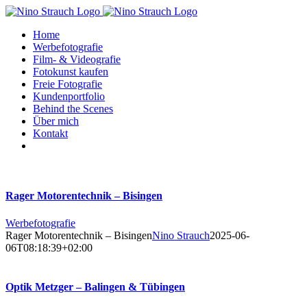
Zum
Inhalt
Home
springen
Werbefotografie
Film- & Videografie
Fotokunst kaufen
Freie Fotografie
Kundenportfolio
Behind the Scenes
Über mich
Kontakt
Rager Motorentechnik – Bisingen
Werbefotografie
Rager Motorentechnik – Bisingen
Nino Strauch
2025-06-
06T08:18:39+02:00
Optik Metzger – Balingen & Tübingen