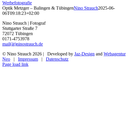
Werbefotografie
Optik Metzger – Balingen & Tübingen
Nino Strauch
2025-06-
06T09:18:23+02:00
Nino Strauch | Fotograf
Stuttgarter Straße 7
72072 Tübingen
0171-4753978
mail(ät)ninostrauch.de
© Nino Strauch
2026 | Developed by
Jaz-Design
and
Webagentur
Neo
|
Impressum
|
Datenschutz
Instagram
Page load link
Nach
oben