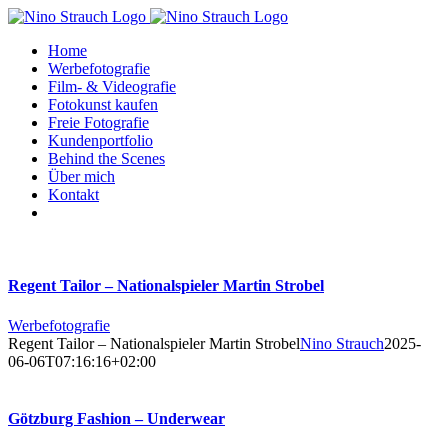
Zum
Inhalt
Home
springen
Werbefotografie
Film- & Videografie
Fotokunst kaufen
Freie Fotografie
Kundenportfolio
Behind the Scenes
Über mich
Kontakt
Regent Tailor – Nationalspieler Martin Strobel
Werbefotografie
Regent Tailor – Nationalspieler Martin Strobel
Nino Strauch
2025-
06-06T07:16:16+02:00
Götzburg Fashion – Underwear