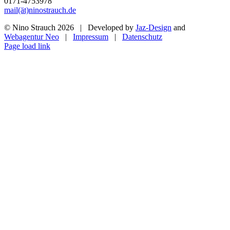
0171-4753978
mail(ät)ninostrauch.de
© Nino Strauch
2026 | Developed by
Jaz-Design
and
Webagentur Neo
|
Impressum
|
Datenschutz
Instagram
Page load link
Nach
oben