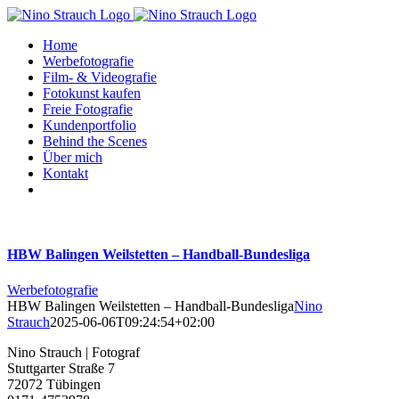
Zum
Inhalt
Home
springen
Werbefotografie
Film- & Videografie
Fotokunst kaufen
Freie Fotografie
Kundenportfolio
Behind the Scenes
Über mich
Kontakt
HBW Balingen Weilstetten – Handball-Bundesliga
Werbefotografie
HBW Balingen Weilstetten – Handball-Bundesliga
Nino
Strauch
2025-06-06T09:24:54+02:00
Nino Strauch | Fotograf
Stuttgarter Straße 7
72072 Tübingen