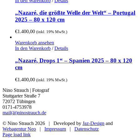
In den Warenkorb
/
Details
„Nazaré, die größte Welle der Welt“ – Portugal
2025 – 80 x 120 cm
€
1.400,00
(inkl. 19% MwSt.)
Warenkorb ansehen
In den Warenkorb
/
Details
„Nazaré, Drops 1“ – Spanien 2025 – 80 x 120
cm
€
1.400,00
(inkl. 19% MwSt.)
Nino Strauch | Fotograf
Stuttgarter Straße 7
72072 Tübingen
0171-4753978
mail(ät)ninostrauch.de
© Nino Strauch
2026 | Developed by
Jaz-Design
and
Webagentur Neo
|
Impressum
|
Datenschutz
Instagram
Page load link
Nach